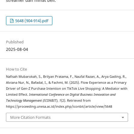
streamer dan minat beli.
5648 (904-914).pdf
Published
2025-08-04
How to Cite
Nafisah Mubarokah, S., Brilyan Pratama, F., Naufal Razan, A., Arya Gading, R.,
Alviana Nur, N., Bafadal, I., & Fachmi, M. (2025). Flow Experience as a Primary
Driver of Gen-Z Purchase Intention on TikTok Live Shopping: A Mediator with
Limited Effect.
International Conference on Digital Business Innovation and
Technology Management (ICONBIT)
,
1
(2). Retrieved from
https://proceeding.unesa.ac.id/index.php/iconbit/article/view/5648
More Citation Formats