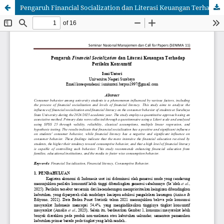
Pengaruh Financial Socialization dan Literasi Keuangan Terhadap Perilaku Konsumtif