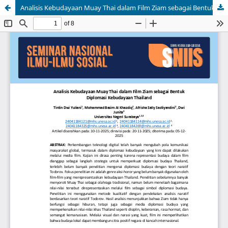
Analisis Kebudayaan Muay Thai dalam Film Ziam sebagai Bentuk Diplomasi Kebudayaan Thailand