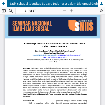
Batik sebagai Identitas Budaya Indonesia dalam Diplomasi Global: Kajian Literatur Sistematis