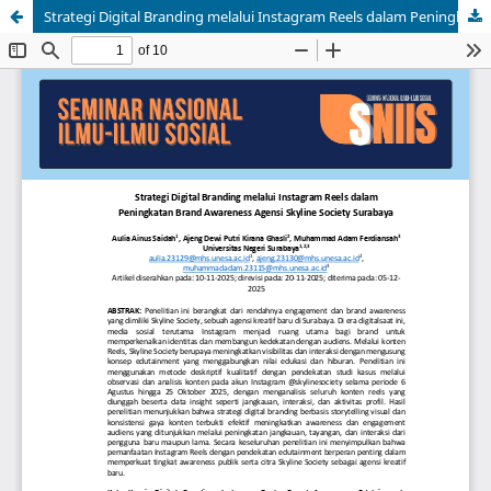
Strategi Digital Branding melalui Instagram Reels dalam Peningkatan Brand Awareness Agensi Skyline Society Surabaya