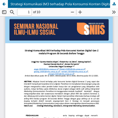
Strategi Komunikasi IM3 terhadap Pola Konsumsi Konten Digital Gen Z melalui Program 30 Seconds Before Tenggo