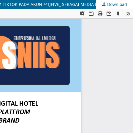
Download
OPTIMALISASI STRATEGI KOMUNIKASI PEMASARAN DIGITAL HOTEL TUNJUNGAN SURABAYA MELALUI PEMANFAATAN PLATFROM TIKTOK PADA AKUN @TJFIVE_ SEBAGAI MEDIA BRAND ENGAGEMENT