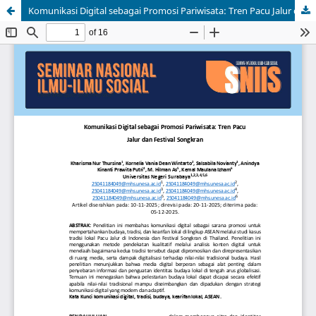
Komunikasi Digital sebagai Promosi Pariwisata: Tren Pacu Jalur dan Festival Songkran