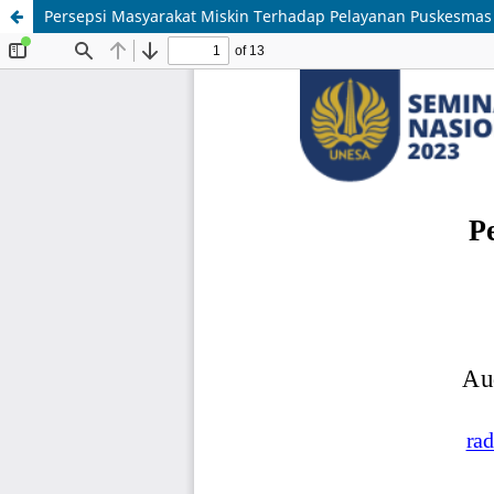
Persepsi Masyarakat Miskin Terhadap Pelayanan Puskesma