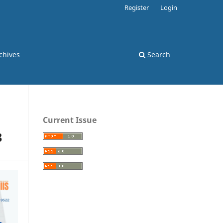
Register
Login
chives
Search
Current Issue
3