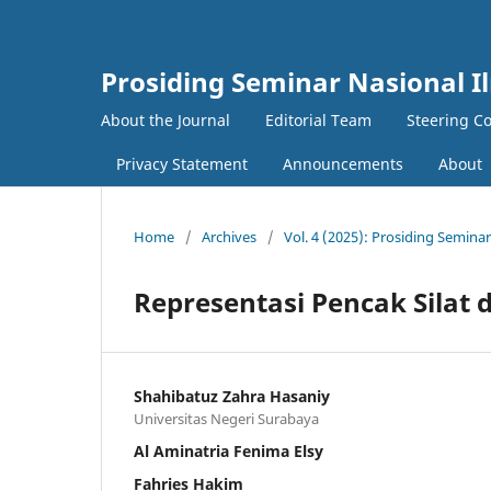
Prosiding Seminar Nasional Il
About the Journal
Editorial Team
Steering C
Privacy Statement
Announcements
About
Home
/
Archives
/
Vol. 4 (2025): Prosiding Seminar
Representasi Pencak Silat 
Shahibatuz Zahra Hasaniy
Universitas Negeri Surabaya
Al Aminatria Fenima Elsy
Fahries Hakim