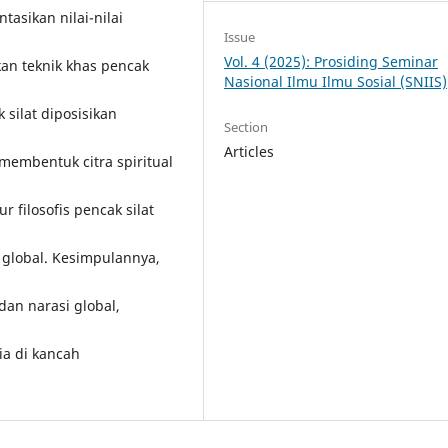
tasikan nilai-nilai
Issue
Vol. 4 (2025): Prosiding Seminar
kan teknik khas pencak
Nasional Ilmu Ilmu Sosial (SNIIS)
 silat diposisikan
Section
Articles
membentuk citra spiritual
 filosofis pencak silat
m global. Kesimpulannya,
dan narasi global,
ia di kancah